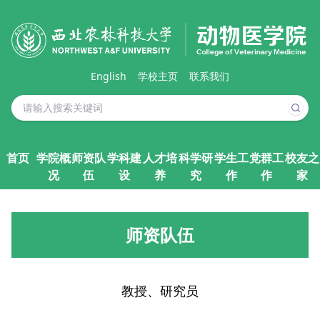
English
学校主页
联系我们
首页
学院概
师资队
学科建
人才培
科学研
学生工
党群工
校友之
况
伍
设
养
究
作
作
家
师资队伍
教授、研究员