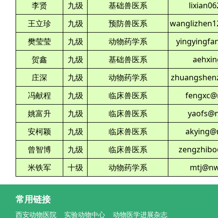
李贤
九级
基础兽医系
lixian0
王立珍
九级
预防兽医系
wanglizhen1
樊莹莹
九级
动物药学系
yingyingfa
贺鑫
九级
基础兽医系
aehxi
庄深
九级
动物药学系
zhuangshen
冯献程
九级
临床兽医系
fengxc@
姚富升
九级
临床兽医系
yaofs@n
安柯颖
九级
临床兽医系
akying@
曾智博
九级
临床兽医系
zengzhibo
米铁军
十级
动物药学系
mtj@nw
常用链接
西安动物医院
实验动物中心
动物医学进展杂志