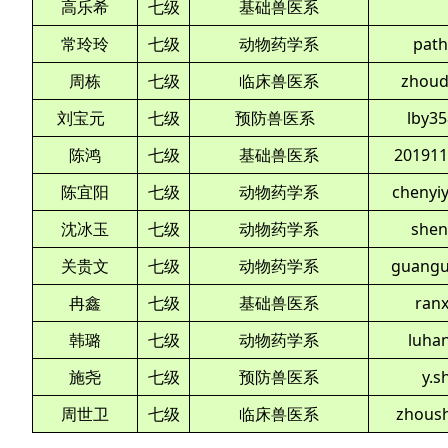
高乐希
七级
基础兽医系
常玲玲
七级
动物药学系
pat
周栋
七级
临床兽医系
zhou
刘宝元
七级
预防兽医系
lby3
陈鸿
七级
基础兽医系
201911
陈宜阳
七级
动物药学系
chenyi
沈冰玉
七级
动物药学系
shen
关贵文
七级
动物药学系
guangu
冉鑫
七级
基础兽医系
ran
韩璐
七级
动物药学系
luha
施尧
七级
预防兽医系
y.s
周世卫
七级
临床兽医系
zhous