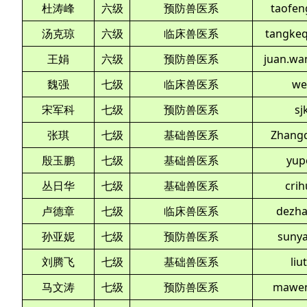
杜涛峰
六级
预防兽医系
taofen
汤克琼
六级
临床兽医系
tangke
王娟
六级
预防兽医系
juan.wa
魏强
七级
临床兽医系
we
宋军科
七级
预防兽医系
sj
张琪
七级
基础兽医系
Zhangq
殷玉鹏
七级
基础兽医系
yup
丛日华
七级
基础兽医系
cri
卢德章
七级
临床兽医系
dezha
孙亚妮
七级
预防兽医系
suny
刘腾飞
七级
基础兽医系
liu
马文涛
七级
预防兽医系
mawen