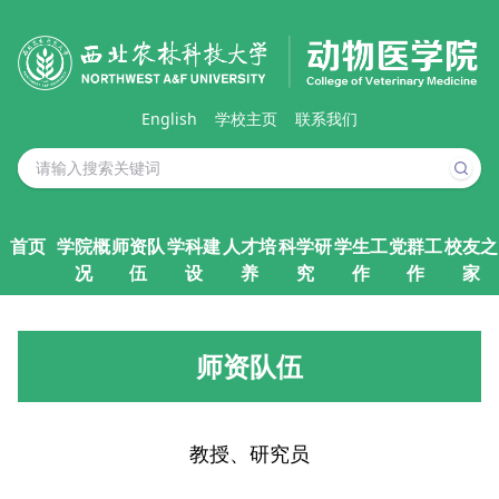
English
学校主页
联系我们
首页
学院概
师资队
学科建
人才培
科学研
学生工
党群工
校友之
况
伍
设
养
究
作
作
家
师资队伍
教授、研究员