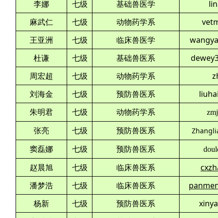
李娜
七级
基础兽医学
li
麻武仁
七级
动物药学系
vet
王亚洲
七级
临床兽医学
wangya
杜谦
七级
基础兽医系
dewey3
周宏超
七级
动物药学系
z
刘海金
七级
预防兽医系
liuh
朱明君
七级
动物药学系
zm
张亮
七级
预防兽医系
Zhangl
窦磊娜
七级
预防兽医系
doul
赵晨旭
七级
临床兽医系
cxzh
潘梦浩
七级
临床兽医系
panmen
杨新
七级
预防兽医系
xiny