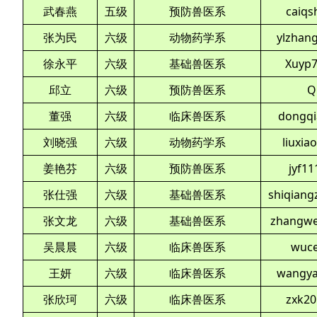
武春燕
五级
预防兽医系
caiq
张为民
六级
动物药学系
ylzhan
徐永平
六级
基础兽医系
Xuyp7
邱立
六级
预防兽医系
Q
董强
六级
临床兽医系
dongqi
刘晓强
六级
动物药学系
liuxi
姜艳芬
六级
预防兽医系
jyf1
张仕强
六级
基础兽医系
shiqian
张文龙
六级
基础兽医系
zhangwe
吴晨晨
六级
临床兽医系
wuc
王妍
六级
临床兽医系
wangya
张欣珂
六级
临床兽医系
zxk2