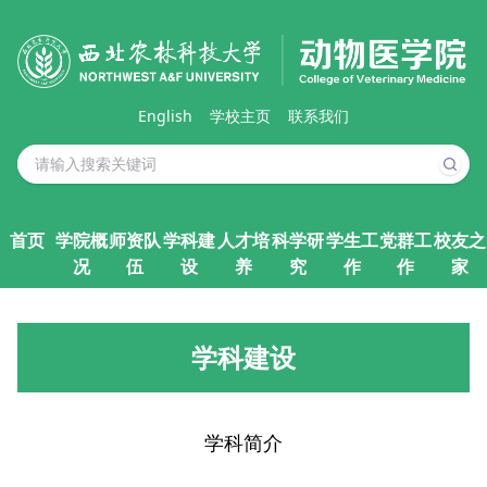
English
学校主页
联系我们
首页
学院概
师资队
学科建
人才培
科学研
学生工
党群工
校友之
况
伍
设
养
究
作
作
家
学科建设
学科简介