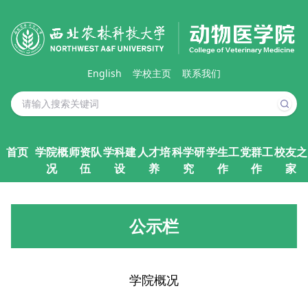
English
学校主页
联系我们
首页
学院概
师资队
学科建
人才培
科学研
学生工
党群工
校友之
况
伍
设
养
究
作
作
家
公示栏
学院概况