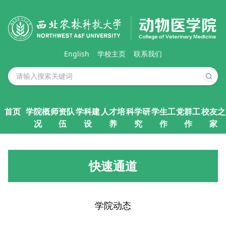
English
学校主页
联系我们
首页
学院概
师资队
学科建
人才培
科学研
学生工
党群工
校友之
况
伍
设
养
究
作
作
家
快速通道
学院动态