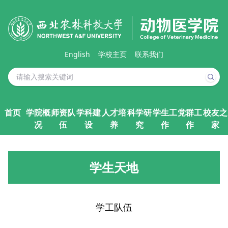
English
学校主页
联系我们
首页
学院概
师资队
学科建
人才培
科学研
学生工
党群工
校友之
况
伍
设
养
究
作
作
家
学生天地
学工队伍