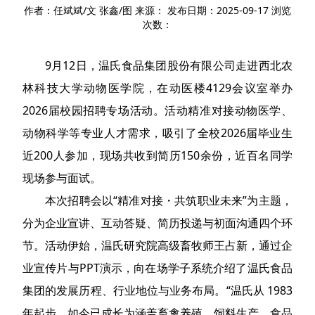
作者：任斌斌/文 张鑫/图 来源： 发布日期：2025-09-17 浏览
次数：
9月12日，温氏食品集团股份有限公司走进西北农
林科技大学动物医学院，在动医楼4129会议室举办
2026届校园招聘专场活动。活动精准对接动物医学、
动物科学等专业人才需求，吸引了全校2026届毕业生
近200人参加，现场共收到简历150余份，近百名同学
现场参与面试。
本次招聘会以“精准对接・共筑职业未来”为主题，
分为企业宣讲、互动答疑、简历投递与初面沟通四个环
节。活动伊始，温氏研究院高级畜牧师王占新，通过企
业宣传片与PPT演示，向在场学子系统介绍了温氏食品
集团的发展历程、行业地位与业务布局。“温氏从 1983
年起步，如今已成长为涵盖畜禽养殖、饲料生产、食品